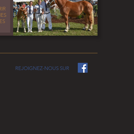
IR
M
IES
ES
REJOIGNEZ-NOUS SUR