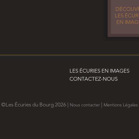
DÉCOUVR
MANÈGE 20M X 40
LES ÉCUR
Lire la suite
EN IMAG
> Voir toutes les actus
LES ÉCURIES EN IMAGES
CONTACTEZ-NOUS
©Les Écuries du Bourg 2026 |
|
Nous contacter
Mentions Légales