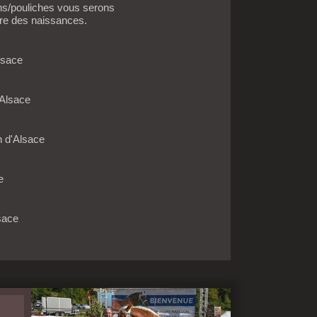
ns/pouliches vous serons
re des naissances.
Alsace
d'Alsace
n d'Alsace
ce
lsace